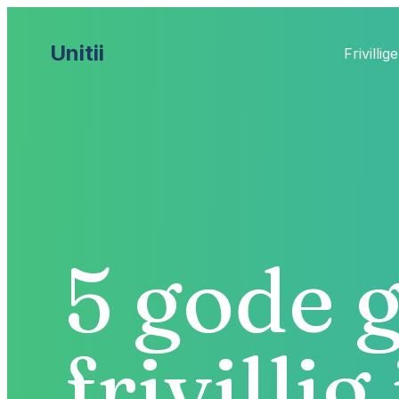
Unitii
Frivillige
5 gode g
frivillig