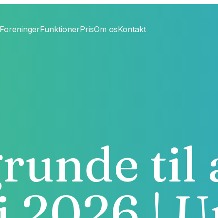
Foreninger
Funktioner
Pris
Om os
Kontakt
runde til 
 i 2026 | U