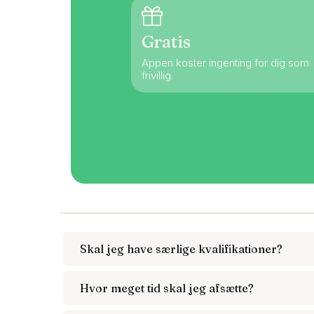
Gratis
Appen koster ingenting for dig som
frivillig.
Skal jeg have særlige kvalifikationer?
Hvor meget tid skal jeg afsætte?