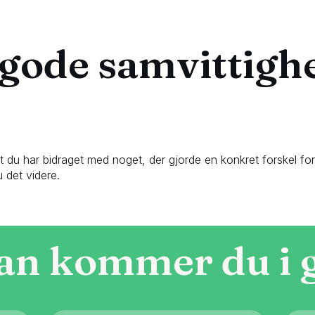
 gode samvittigh
at du har bidraget med noget, der gjorde en konkret forskel fo
u det videre.
an kommer du i 