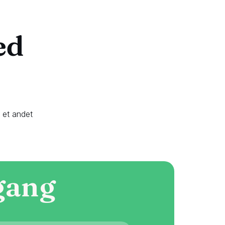
ed
r et andet
gang