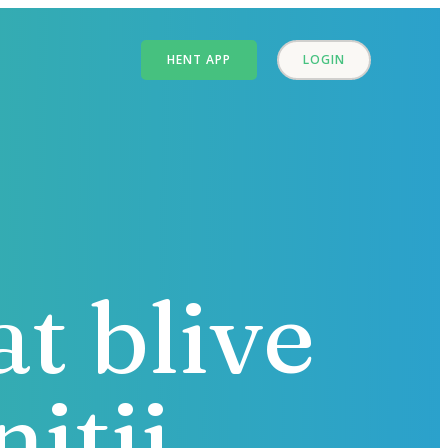
HENT APP
LOGIN
at blive
nitii