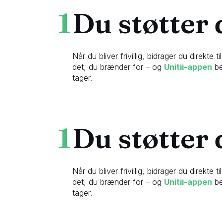
1
Du støtter
Når du bliver frivillig, bidrager du direkt
det, du brænder for – og
Unitii-appen
be
tager.
1
Du støtter
Når du bliver frivillig, bidrager du direkt
det, du brænder for – og
Unitii-appen
be
tager.