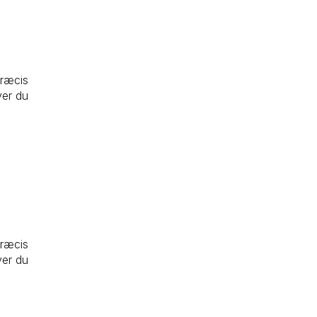
præcis
ver du
præcis
ver du