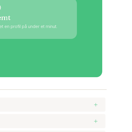
emt
t en profil på under et minut.