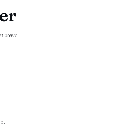
er
at prøve
det
.