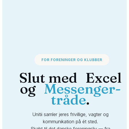
FOR FORENINGER OG KLUBBER
Slut med Excel
og
Messenger-
tråde
.
Unitii samler jeres frivillige, vagter og
kommunikation på ét sted.
Skabt til det danske foreningsliv — fra